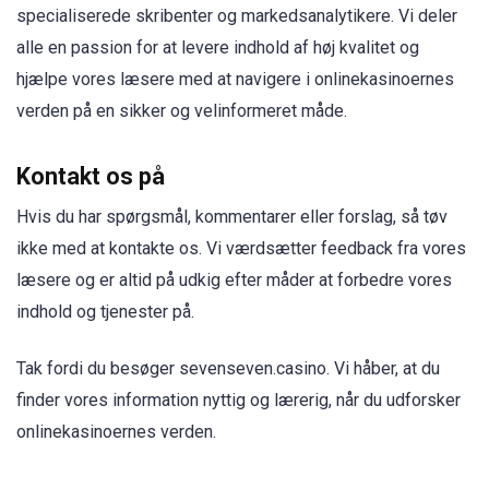
specialiserede skribenter og markedsanalytikere. Vi deler
alle en passion for at levere indhold af høj kvalitet og
hjælpe vores læsere med at navigere i onlinekasinoernes
verden på en sikker og velinformeret måde.
Kontakt os på
Hvis du har spørgsmål, kommentarer eller forslag, så tøv
ikke med at kontakte os. Vi værdsætter feedback fra vores
læsere og er altid på udkig efter måder at forbedre vores
indhold og tjenester på.
Tak fordi du besøger sevenseven.casino. Vi håber, at du
finder vores information nyttig og lærerig, når du udforsker
onlinekasinoernes verden.