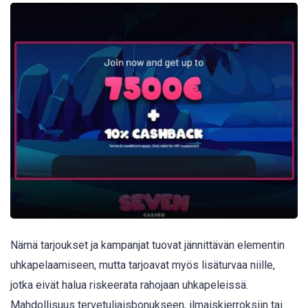
Nämä tarjoukset ja kampanjat tuovat jännittävän elementin
uhkapelaamiseen, mutta tarjoavat myös lisäturvaa niille,
jotka eivät halua riskeerata rahojaan uhkapeleissä.
Mahdollisuus tervetuliaisbonukseen, ilmaiskierroksiin tai