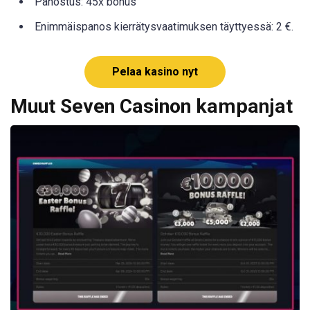
Panostus: 45x bonus
Enimmäispanos kierrätysvaatimuksen täyttyessä: 2 €.
Pelaa kasino nyt
Muut Seven Casinon kampanjat