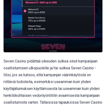
Seven Casino pidättää oikeuden sulkea sinut kampanjaan
osallistumisen ulkopuolelle ja/tai sulkea Seven Casino -
tilisi, jos se katsoo, että kampanjan väärinkäytöstä on
riittäviä todisteita, esimerkiksi useamman kuin yhden
käyttäjätunnuksen käyttämisestä tai useamman kuin yhden
henkilökohtaisen vedonlyöntitilin avaamisesta kampanjaan
osallistumista varten. Tällaisissa tapauksissa Seven Casino