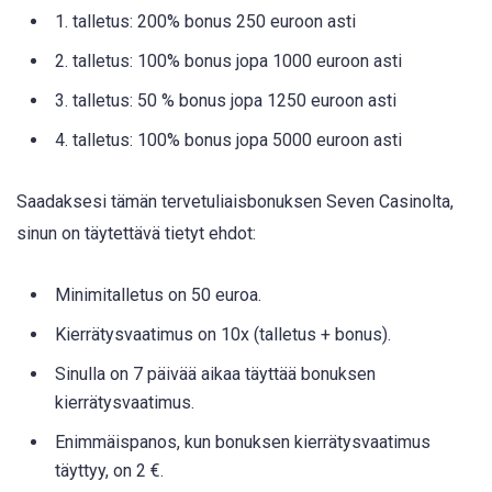
1. talletus: 200% bonus 250 euroon asti
2. talletus: 100% bonus jopa 1000 euroon asti
3. talletus: 50 % bonus jopa 1250 euroon asti
4. talletus: 100% bonus jopa 5000 euroon asti
Saadaksesi tämän tervetuliaisbonuksen Seven Casinolta,
sinun on täytettävä tietyt ehdot:
Minimitalletus on 50 euroa.
Kierrätysvaatimus on 10x (talletus + bonus).
Sinulla on 7 päivää aikaa täyttää bonuksen
kierrätysvaatimus.
Enimmäispanos, kun bonuksen kierrätysvaatimus
täyttyy, on 2 €.