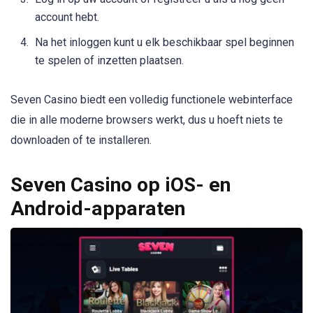
account hebt.
Na het inloggen kunt u elk beschikbaar spel beginnen
te spelen of inzetten plaatsen.
Seven Casino biedt een volledig functionele webinterface
die in alle moderne browsers werkt, dus u hoeft niets te
downloaden of te installeren.
Seven Casino op iOS- en
Android-apparaten