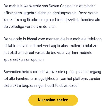
De mobiele webversie van Seven Casino is niet minder
efficiënt en uitgebreid dan de desktopversie. Deze versie
kan zelfs nog flexibeler zijn en biedt dezelfde functies als
de volledige versie van de site.
Deze optie is ideaal voor mensen die hun mobiele telefoon
of tablet liever niet met veel applicaties vullen, omdat ze
het platform direct vanuit de browser van hun mobiele
apparaat kunnen openen.
Bovendien hebt u met de webversie op één plaats toegang
tot alle functies en mogelijkheden van het platform, zonder
dat u extra toepassingen hoeft te downloaden.
Nu casino spelen