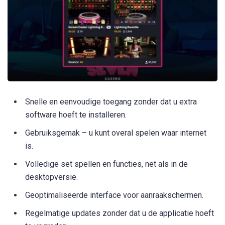
Snelle en eenvoudige toegang zonder dat u extra
software hoeft te installeren.
Gebruiksgemak – u kunt overal spelen waar internet
is.
Volledige set spellen en functies, net als in de
desktopversie.
Geoptimaliseerde interface voor aanraakschermen.
Regelmatige updates zonder dat u de applicatie hoeft