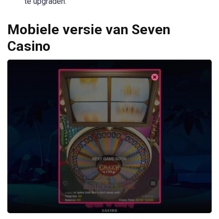
te upgraden.
Mobiele versie van Seven
Casino