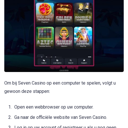
Om bij Seven Casino op een computer te spelen, volgt u
gewoon deze stappen:
Open een webbrowser op uw computer.
Ga naar de officiële website van Seven Casino.
Log in op uw account of registreer u als u nog geen