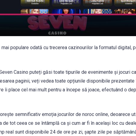
ce mai populare odată cu trecerea cazinourilor la formatul digital, 
Seven Casino puteți găsi toate tipurile de evenimente și jocuri c
cesarea paginii, veți vedea toate opțiunile disponibile prezentate î
re îi place cel mai mult pentru a începe să joace, efectuând o dep
rește semnificativ emoția jocurilor de noroc online, deoarece uti
 de tot ceea ce se întâmplă ca și cum ar fi în același loc cu deal
 real sunt disponibile 24 de ore pe zi, șapte zile pe săptămână, a