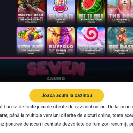
Joacă acum la cazinou
t bucura de toate jocurile oferite de cazinoul online. De la jocuri
arat, până la multiple versiuni diferite de sloturi online, toate ace
hiziționarea de jocuri licențiate dezvoltate de furnizori renumiț