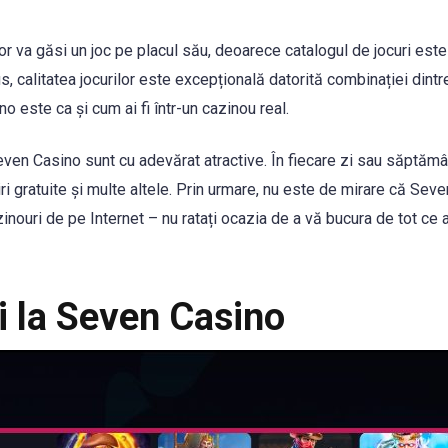
or va găsi un joc pe placul său, deoarece catalogul de jocuri est
us, calitatea jocurilor este excepțională datorită combinației dint
o este ca și cum ai fi într-un cazinou real.
Seven Casino sunt cu adevărat atractive. În fiecare zi sau săptămân
iri gratuite și multe altele. Prin urmare, nu este de mirare că Sev
inouri de pe Internet – nu ratați ocazia de a vă bucura de tot ce 
i la Seven Casino